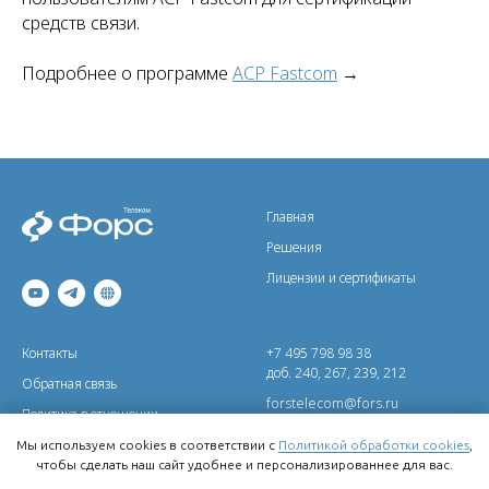
средств связи.
Подробнее о программе
АСР Fastcom
→
Главная
Решения
Лицензии и сертификаты
Контакты
+7 495 798 98 38
доб. 240, 267, 239, 212
Обратная связь
forstelecom@fors.ru
Политика в отношении
обработки персональных данных
www.forstelecom.ru
Мы используем cookies в соответствии с
Политикой обработки cookies
,
Политика обработки cookies
чтобы сделать наш сайт удобнее и персонализированнее для вас.